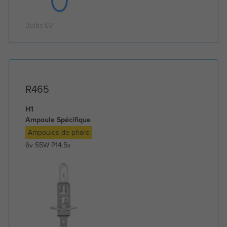
Bulbs 6V
R465
H1
Ampoule Spécifique
Ampoules de phare
6v 55W P14.5s