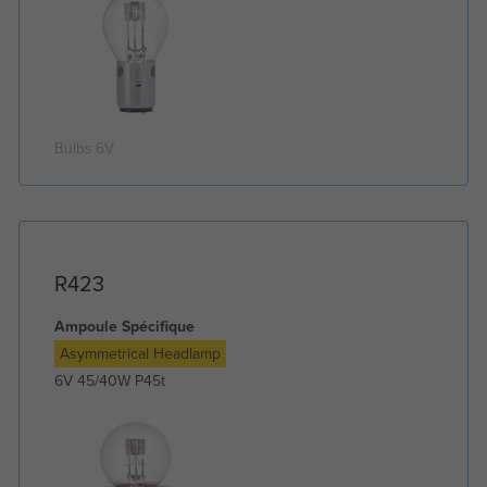
Bulbs 6V
R423
Ampoule Spécifique
Asymmetrical Headlamp
6V 45/40W P45t