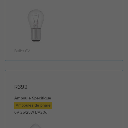
Bulbs 6V
R392
Ampoule Spécifique
Ampoules de phare
6V 25/25W BA20d