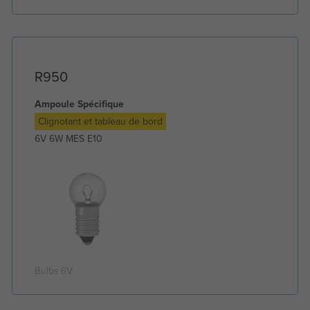
R950
Ampoule Spécifique
Clignotant et tableau de bord
6V 6W MES E10
Bulbs 6V