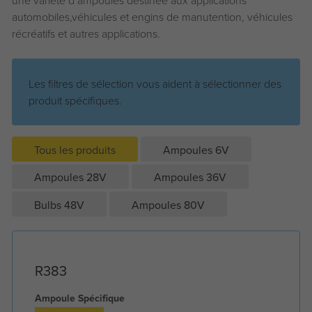
une variété d’ampoules destinée aux applications
automobiles,véhicules et engins de manutention, véhicules
récréatifs et autres applications.
Les filtres de sélection vous aident à sélectionner des
produit spécifiques.
Tous les produits
Ampoules 6V
Ampoules 28V
Ampoules 36V
Bulbs 48V
Ampoules 80V
R383
Ampoule Spécifique