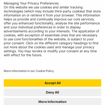
R443
Ampoule Spécifique
Ampoules de phare
80V 55W H3 PK22
Bulbs 80V
Enregistrez
votre