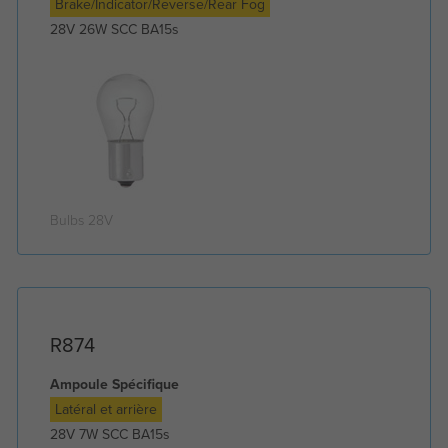
Brake/Indicator/Reverse/Rear Fog
28V 26W SCC BA15s
Bulbs 28V
R874
Ampoule Spécifique
Latéral et arrière
28V 7W SCC BA15s