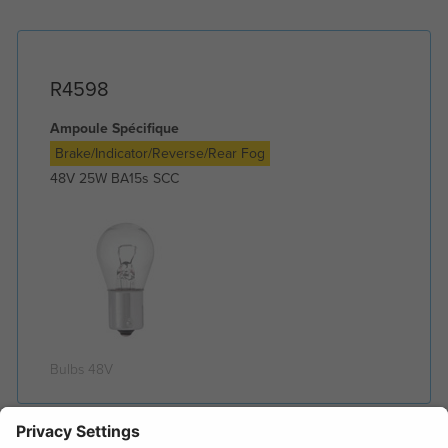
R4598
Ampoule Spécifique
Brake/Indicator/Reverse/Rear Fog
48V 25W BA15s SCC
Bulbs 48V