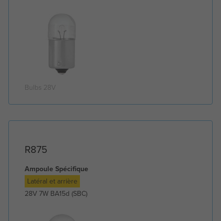
Bulbs 28V
R875
Ampoule Spécifique
Latéral et arrière
28V 7W BA15d (SBC)