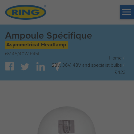
Tog
me
Ampoule Spécifique
Asymmetrical Headlamp
6V 45/40W P45t
Home
/
28V, 36V, 48V and specialist bulbs
/
R423