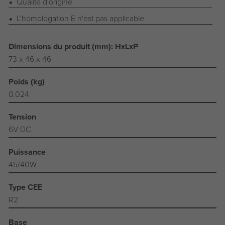
Qualité d'origine
L’homologation E n'est pas applicable
Dimensions du produit (mm): HxLxP
73 x 46 x 46
Poids (kg)
0.024
Tension
6V DC
Puissance
45/40W
Type CEE
R2
Base