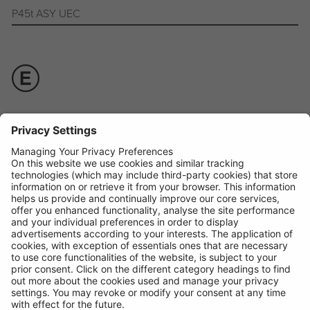
P45t ASY UEC
Manuel d'utilisation +
Disponible sous
BOX - SINGLE
Code:
R423