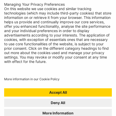
Disponible sous
BOX - SINGLE
Code:
R441
Où Acheter
Register
your