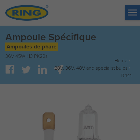
Tog
me
Ampoule Spécifique
Ampoules de phare
36V 45W H3 PK22s
Home
/
28V, 36V, 48V and specialist bulbs
/
R441