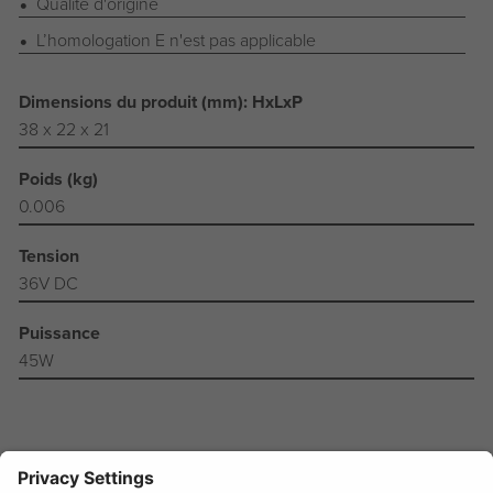
Qualité d'origine
L’homologation E n'est pas applicable
Dimensions du produit (mm): HxLxP
38 x 22 x 21
Poids (kg)
0.006
Tension
36V DC
Puissance
45W
Manuel d'utilisation +