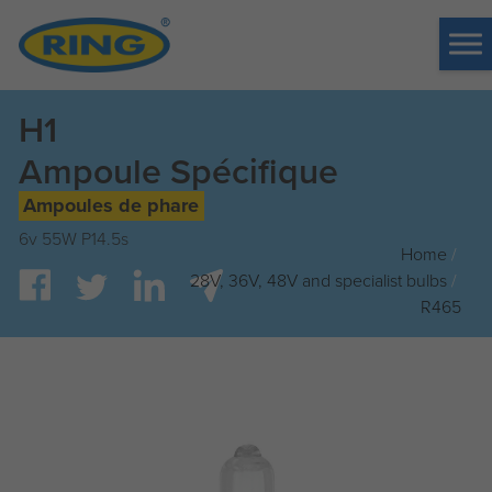
Tog
me
H1
Ampoule Spécifique
Ampoules de phare
6v 55W P14.5s
Home
/
28V, 36V, 48V and specialist bulbs
/
R465