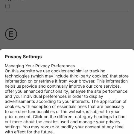
H1
Manuel d'utilisation +
Disponible sous
BOX - SINGLE
Code:
R465