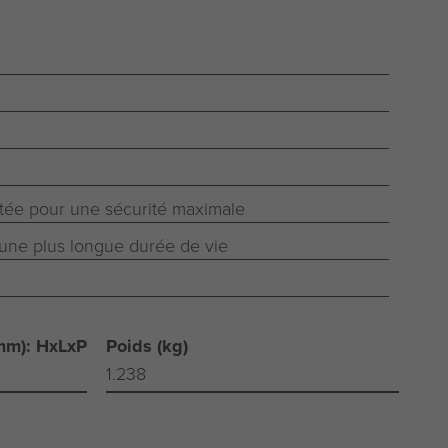
tée pour une sécurité maximale
une plus longue durée de vie
mm): HxLxP
Poids (kg)
1.238