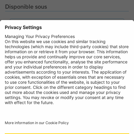
Disponible sous
BOX - EURO SLOT
Code:
RW380LED
CARTON - TWIN
Code:
RWC380LED
Où Acheter