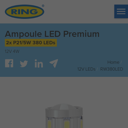
Tog
me
Ampoule LED Premium
2x P21/5W 380 LEDs
12V 4W
Home
/
12V LEDs
/
RW380LED